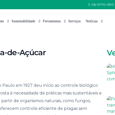
(16) 99710-6190
ste
Sustentabilidade
Ferramentas
Serviços
Notícias
 Somos
Política de Sustentabilidade
Tabela de Variedades
Nossas Notícias
na-de-Açúcar
V
 Equipe
Programa Semeia
Cana Certificada
Artigos Técnicos
Estrutura
CanaoesteGreen
Índice Pluviométrico
nsa
CanaoesteBio
Fauna
tações de Patrocínio e Apoio Institucional
Protocolo Etanol Mais Verde
Flora
ão Paulo em 1927 deu início ao controle biológico
lhe Conosco
Arquivos para Download
sta à necessidade de práticas mais sustentáveis e
to e Comunicação
 partir de organismos naturais, como fungos,
 de Ética
 oferecem controle eficiente de pragas sem