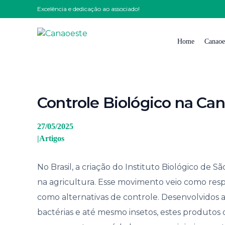
Excelência e dedicação ao associado!
Home
Canaoe
Quem
Controle Biológico na Ca
Nossa
Nossa 
27/05/2025
|
Artigos
Impre
Solici
No Brasil, a criação do Instituto Biológico de S
Traba
na agricultura. Esse movimento veio como respo
Conta
como alternativas de controle. Desenvolvidos a
Código
bactérias e até mesmo insetos, estes produtos