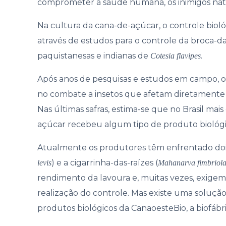
comprometer a saúde humana, os inimigos natur
Gover
Na cultura da cana-de-açúcar, o controle bio
através de estudos para o controle da broca-da
paquistanesas e indianas de
.
Cotesia flavipes
Após anos de pesquisas e estudos em campo, 
no combate a insetos que afetam diretamente a
Nas últimas safras, estima-se que no Brasil ma
açúcar recebeu algum tipo de produto biológi
Atualmente os produtores têm enfrentado dois
) e a cigarrinha-das-raízes (
levis
Mahanarva fimbriola
rendimento da lavoura e, muitas vezes, exigem
realização do controle. Mas existe uma solução
produtos biológicos da CanaoesteBio, a biofábr