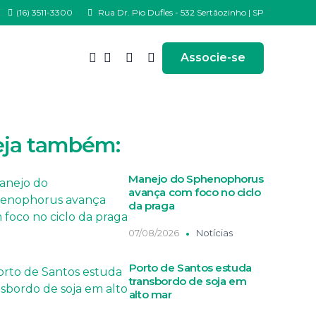
(16) 3511-3300
Rua Dr. Pio Dufles - 532 Sertãozinho | SP
Associe-se
eja também:
Manejo do Sphenophorus
avança com foco no ciclo
da praga
07/08/2026
Notícias
Porto de Santos estuda
transbordo de soja em
alto mar