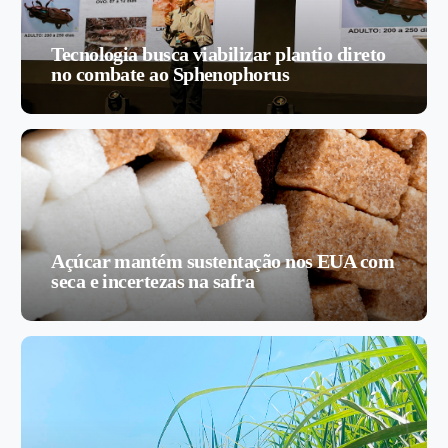
Tecnologia busca viabilizar plantio direto
no combate ao Sphenophorus
Açúcar mantém sustentação nos EUA com
seca e incertezas na safra