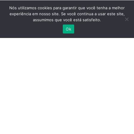
Estrutura
Eventos
Nós utilizamos cookies para garantir que você tenha a melhor
experiência em nosso site. Se você continua a usar este site,
Governança
Associe-se
assumimos que você está satisfeito.
Carreiras
Ok
Suporte
Contato
Associe-se
Canal de Denúncias
Termos e Condições Gerais de Uso
Aviso de Privacidade
Inscreva-se em nossa Newsletter
Realizar Inscrição