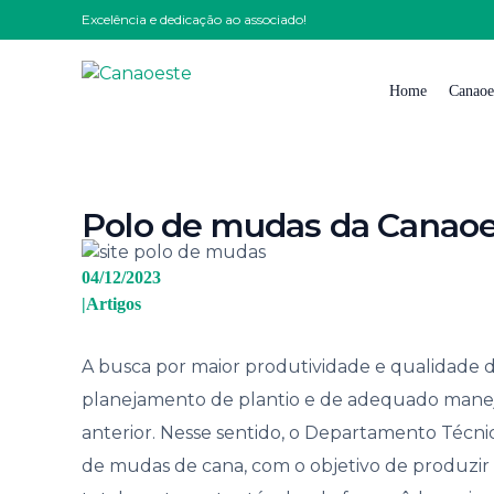
Excelência e dedicação ao associado!
Home
Canaoe
Quem
Polo de mudas da Canao
Nossa
Nossa 
04/12/2023
|
Artigos
Impre
Solici
A busca por maior produtividade e qualidade
Traba
planejamento de plantio e de adequado manejo
Conta
anterior. Nesse sentido, o Departamento Técni
Código
de mudas de cana, com o objetivo de produzir 