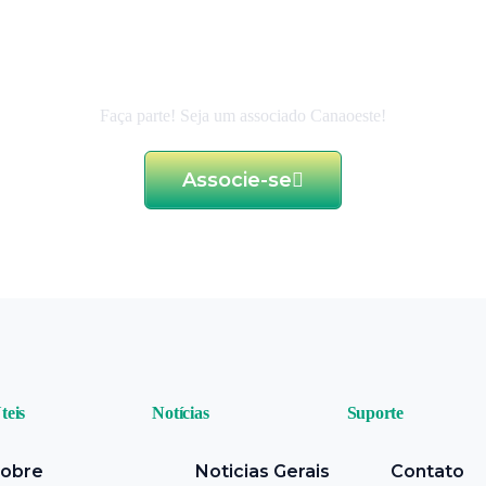
 de excelência e d
ao associado
Faça parte! Seja um associado Canaoeste!
Associe-se
teis
Notícias
Suporte
obre
Noticias Gerais
Contato