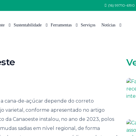
(16) 99710-6190
ste
Sustentabilidade
Ferramentas
Serviços
Notícias
 Somos
Política de Sustentabilidade
Tabela de Variedades
Nossas Notícias
este
V
 Equipe
Programa Semeia
Cana Certificada
Artigos Técnicos
Estrutura
CanaoesteGreen
Índice Pluviométrico
nsa
CanaoesteBio
Fauna
tações de Patrocínio e Apoio Institucional
Protocolo Etanol Mais Verde
Flora
 da cana-de-açúcar depende do correto
lhe Conosco
Arquivos para Download
 varietal, conforme apresentado no artigo
to e Comunicação
co da Canaoeste instalou, no ano de 2023, polos
 de Ética
mudas sadias em nível regional, de forma