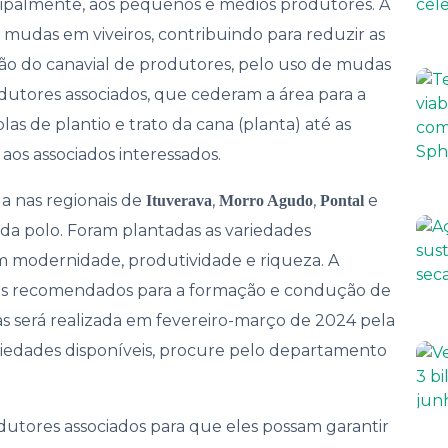
ncipalmente, aos pequenos e médios produtores. A
nança
e mudas em viveiros, contribuindo para reduzir as
ção do canavial de produtores, pelo uso de mudas
odutores associados, que cederam a área para a
as de plantio e trato da cana (planta) até as
os associados interessados.
a nas regionais de
,
,
e
Ituverava
Morro Agudo
Pontal
ada polo. Foram plantadas as variedades
 modernidade, produtividade e riqueza. A
icas recomendados para a formação e condução de
s será realizada em fevereiro-março de 2024 pela
riedades disponíveis, procure pelo departamento
utores associados para que eles possam garantir