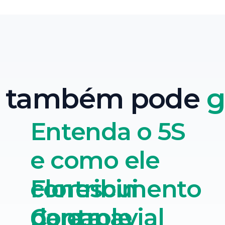
ê também pode
g
Entenda o 5S
e como ele
Florescimento
contribui
do canavial
para a
Controle