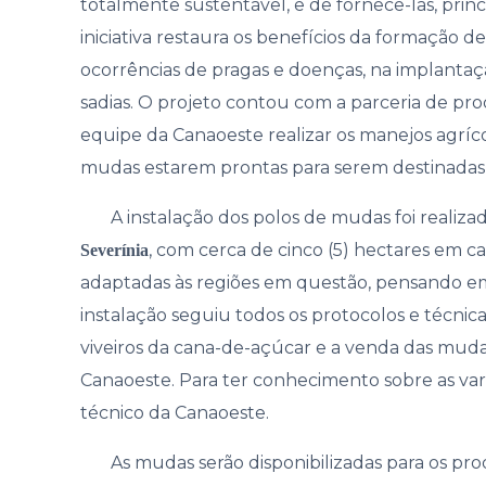
totalmente sustentável, e de fornecê-las, pri
Gover
iniciativa restaura os benefícios da formação d
ocorrências de pragas e doenças, na implanta
sadias. O projeto contou com a parceria de pr
equipe da Canaoeste realizar os manejos agrícol
mudas estarem prontas para serem destinadas a
A instalação dos polos de mudas foi realizad
, com cerca de cinco (5) hectares em c
Severínia
adaptadas às regiões em questão, pensando em
instalação seguiu todos os protocolos e técn
viveiros da cana-de-açúcar e a venda das muda
Canaoeste. Para ter conhecimento sobre as va
técnico da Canaoeste.
As mudas serão disponibilizadas para os prod