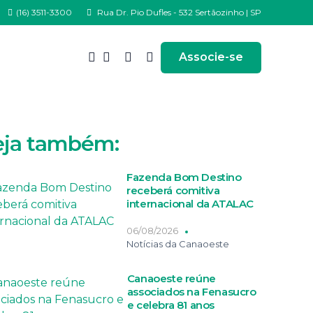
(16) 3511-3300
Rua Dr. Pio Dufles - 532 Sertãozinho | SP
Associe-se
eja também:
Fazenda Bom Destino
receberá comitiva
internacional da ATALAC
06/08/2026
Notícias da Canaoeste
Canaoeste reúne
associados na Fenasucro
e celebra 81 anos