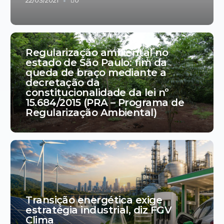
22/03/2021
0
Regularização ambiental no
estado de São Paulo: fim da
queda de braço mediante a
decretação da
constitucionalidade da lei nº
15.684/2015 (PRA – Programa de
Regularização Ambiental)
Transição energética exige
estratégia industrial, diz FGV
Clima