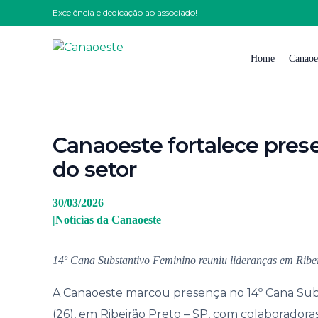
Excelência e dedicação ao associado!
Home
Canaoe
Quem
Canaoeste fortalece pre
Nossa
do setor
Nossa 
Impre
30/03/2026
|
Notícias da Canaoeste
Solici
Traba
14º Cana Substantivo Feminino reuniu lideranças em Ribe
Conta
A Canaoeste marcou presença no 14º Cana Subst
Código
(26), em Ribeirão Preto – SP, com colaborad