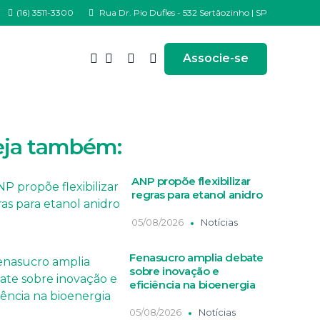
(16) 3511-3300
Rua Dr. Pio Dufles - 532 Sertãozinho | SP
Associe-se
eja também:
ANP propõe flexibilizar
regras para etanol anidro
05/08/2026
Notícias
Fenasucro amplia debate
sobre inovação e
eficiência na bioenergia
05/08/2026
Notícias