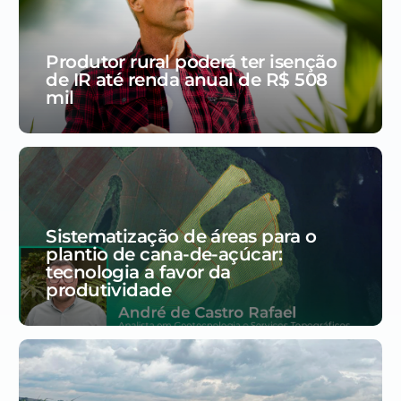
Produtor rural poderá ter isenção
de IR até renda anual de R$ 508
mil
Sistematização de áreas para o
plantio de cana-de-açúcar:
tecnologia a favor da
produtividade