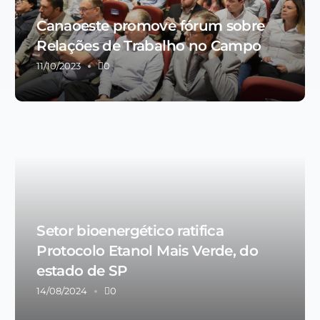
Canaoeste promove fórum sobre
Relações de Trabalho no Campo
11/10/2023
0
Setor bioenergético ratifica
Protocolo Etanol Mais Verde, do
estado de SP
14/08/2024
0