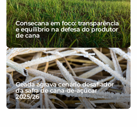
Consecana em foco: transparência
e equilíbrio na defesa do produtor
de cana
Geada agrava cenário desafiador
da safra de cana-de-açúcar
2025/26