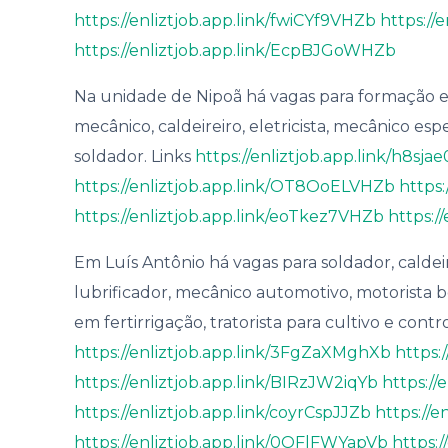
https://enliztjob.app.link/fwiCYf9VHZb
https:/
https://enliztjob.app.link/EcpBJGoWHZb
Na unidade de Nipoã há vagas para formação 
mecânico, caldeireiro, eletricista, mecânico esp
soldador. Links
https://enliztjob.app.link/h8sj
https://enliztjob.app.link/OT8OoELVHZb
https
https://enliztjob.app.link/eoTkez7VHZb
https:/
Em Luís Antônio há vagas para soldador, caldei
lubrificador, mecânico automotivo, motorista bo
em fertirrigação, tratorista para cultivo e contr
https://enliztjob.app.link/3FgZaXMghXb
https:
https://enliztjob.app.link/BIRzJW2iqYb
https://
https://enliztjob.app.link/coyrCspJJZb
https://e
https://enliztjob.app.link/0OFlFWYapVb
https: