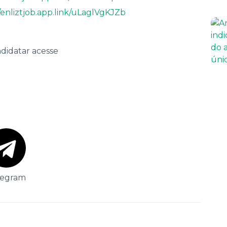
//enliztjob.app.link/uLaglVgKJZb
ndidatar acesse
legram