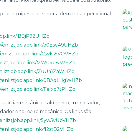
Planalto, Monte Aprazível, Nipoã e Luís Antônio.
nança
ampliar equipes e atender à demanda operacional
.app.link/iBBjP92UHZb
://enliztjob.app.link/e0EseA9UHZb
//enliztjob.app.link/Qwks5VOVHZb
enliztjob.app.link/MW04b83VHZb
enliztjob.app.link/ZuU41ZaWHZb
://enliztjob.app.link/0BAqLHgWHZb
//enliztjob.app.link/Felxo7tPHZb
xiliar mecânico, caldeireiro, lubrificador,
dador e torneiro mecânico. Os links são
//enliztjob.app.link/5yw5vUbVHZb
//enliztjob.app.link/fl2stB2VHZb