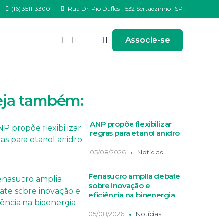
(16) 3511-3300
Rua Dr. Pio Dufles - 532 Sertãozinho | SP
Associe-se
eja também:
ANP propõe flexibilizar
regras para etanol anidro
05/08/2026
Notícias
Fenasucro amplia debate
sobre inovação e
eficiência na bioenergia
05/08/2026
Notícias