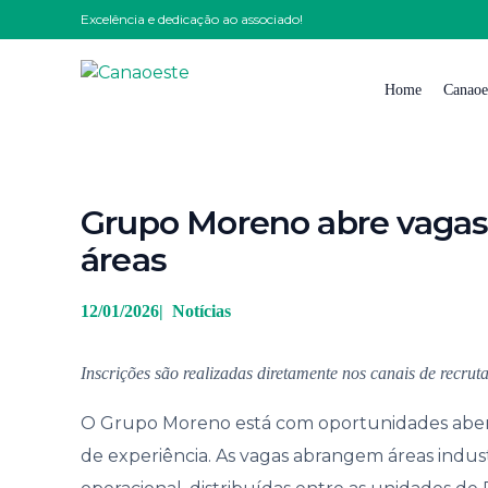
Excelência e dedicação ao associado!
Home
Canaoe
Quem
Grupo Moreno abre vagas
Nossa
áreas
Nossa 
Impre
12/01/2026
|
Notícias
Solici
Inscrições são realizadas diretamente nos canais de recru
Traba
Conta
O Grupo Moreno está com oportunidades abertas 
de experiência. As vagas abrangem áreas industr
Código