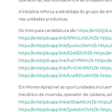
operacional, distribuídas entre as unidades de 
Gover
A iniciativa reforça a estratégia do grupo de 
nas unidades produtivas.
Os links para candidatura são
https://enliztjob
https://enliztjob.app.link/SfMULm5UHZb
https
https://enliztjob.app.link/5yw5vUbVHZb
https:
https://enliztjob.app.link/fl2stB2VHZb
https://
https://enliztjob.app.link/fwiCYf9VHZb
https://
https://enliztjob.app.link/PrnOXnfWHZb
https
https://enliztjob.app.link/EcpBJGoWHZb
https:
Em Monte Aprazível as oportunidades incluem au
mecânico de moenda, operador de caldeira, sol
https://enliztjob.app.link/e0EseA9UHZb
https:
https://enliztjob.app.link/Qwks5VOVHZb
https: