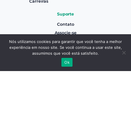
Carreiras
Suporte
Contato
Associe-se
Canal de Denúncias
Nós utilizamos cookies para garantir que você tenha a melhor
experiência em nosso site. Se você continua a usar este site,
Termos e Condições Gerais de Uso
Associe-se
assumimos que você está satisfeito.
Aviso de Privacidade
Ok
Inscreva-se em nossa Newsletter
Realizar Inscrição
Copyright © Canaoeste
2026
- Todos os