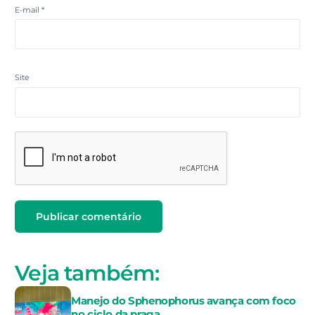
E-mail
*
Site
Veja também:
Manejo do Sphenophorus avança com foco
no ciclo da praga