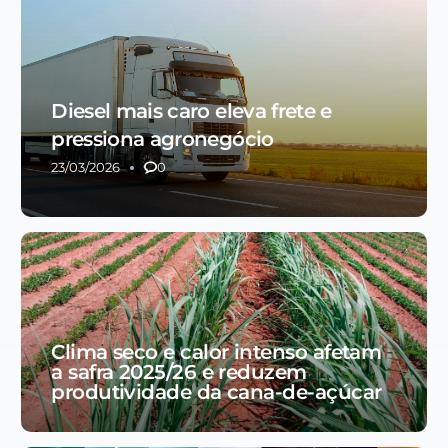
Diesel mais caro eleva frete e
pressiona agronegócio
23/03/2026
0
Clima seco e calor intenso afetam
a safra 2025/26 e reduzem
produtividade da cana-de-açúcar