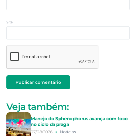
Site
Veja também:
Manejo do Sphenophorus avança com foco
no ciclo da praga
07/08/2026
Notícias