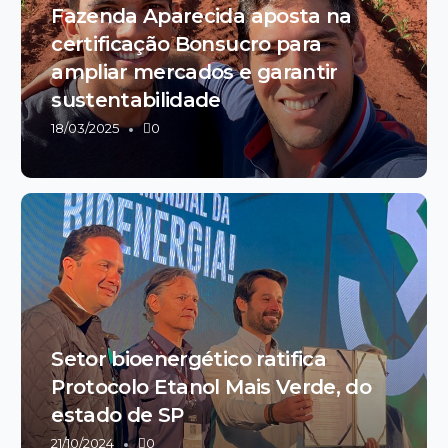
Fazenda Aparecida aposta na
certificação Bonsucro para
ampliar mercados e garantir
sustentabilidade
18/03/2025
0
Setor bioenergético ratifica
Protocolo Etanol Mais Verde, do
estado de SP
21/10/2024
0