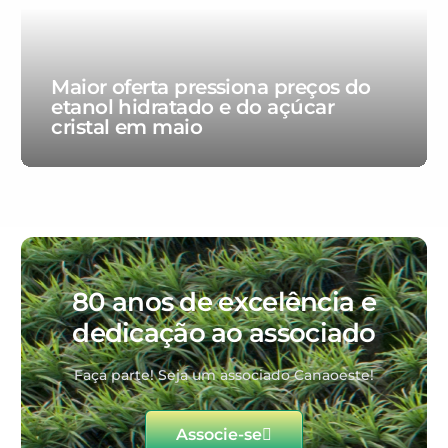
Maior oferta pressiona preços do
etanol hidratado e do açúcar
cristal em maio
80 anos de excelência e
dedicação ao associado
Faça parte! Seja um associado Canaoeste!
Associe-se