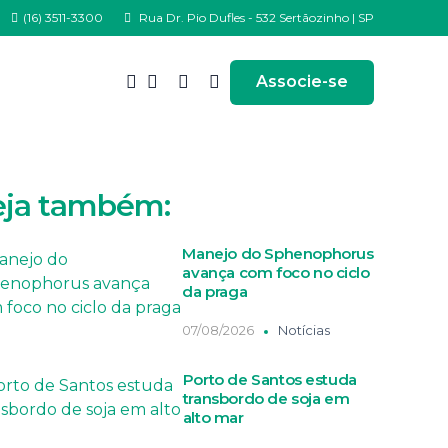
(16) 3511-3300
Rua Dr. Pio Dufles - 532 Sertãozinho | SP
Associe-se
eja também:
Manejo do Sphenophorus
avança com foco no ciclo
da praga
07/08/2026
Notícias
Porto de Santos estuda
transbordo de soja em
alto mar