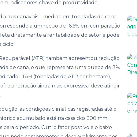
 em indicadores-chave de produtividade.
nança
a dos canaviais – medida em toneladas de cana
ue corresponde a um recuo de 16,6% em comparação
 afeta diretamente a rentabilidade do setor e pode
 ciclo.
l Recuperável (ATR) também apresentou redução.
nelada de cana, o que representa uma queda de 3%
indicador TAH (toneladas de ATR por hectare),
ofreu retração ainda mais expressiva: deve atingir
.
ução, as condições climáticas registradas até o
hídrico acumulado está na casa dos 300 mm,
para o período. Outro fator positivo é o baixo
no que pode comprometer o desenvolvimento dos