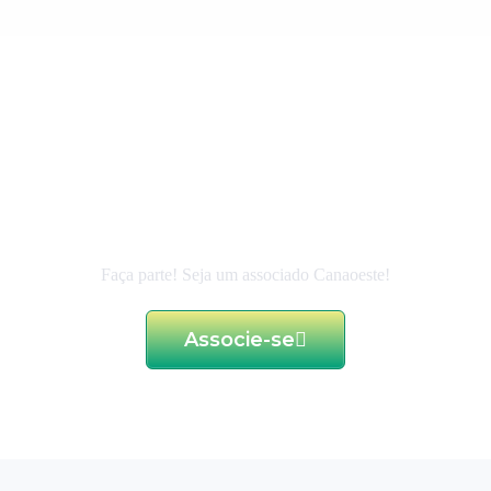
 de excelência e d
ao associado
Faça parte! Seja um associado Canaoeste!
Associe-se