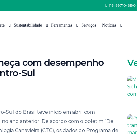
(16) 99710-6190
ste
Sustentabilidade
Ferramentas
Serviços
Notícias
 Somos
Política de Sustentabilidade
Tabela de Variedades
Nossas Notícias
começa com desempenho
V
 Equipe
Programa Semeia
Cana Certificada
Artigos Técnicos
ntro-Sul
Estrutura
CanaoesteGreen
Índice Pluviométrico
nsa
CanaoesteBio
Fauna
tações de Patrocínio e Apoio Institucional
Protocolo Etanol Mais Verde
Flora
lhe Conosco
Arquivos para Download
Sul do Brasil teve início em abril com
to e Comunicação
 no ano anterior. De acordo com o boletim “De
 de Ética
ologia Canavieira (CTC), os dados do Programa de