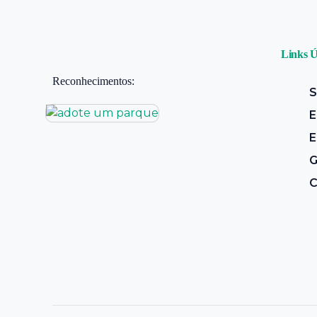
Links Ú
Reconhecimentos:
S
E
E
G
C