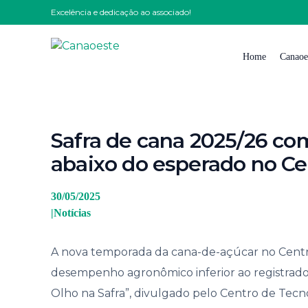
Excelência e dedicação ao associado!
Home
Canaoe
Quem
Safra de cana 2025/26 
Nossa
abaixo do esperado no Ce
Nossa 
Impre
30/05/2025
|
Notícias
Solici
Traba
A nova temporada da cana-de-açúcar no Centro-
Conta
desempenho agronômico inferior ao registrado
Código
Olho na Safra”, divulgado pelo Centro de Tecn