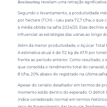
revelam uma retração significativa
Benchmarking
Gover
Segundo o levantamento, a produtividade médi
por hectare (TCH) – caiu para 72,7 t/ha, o q
à média obtida na safra 2024/25. Esse declínio
influenciar as estratégias das usinas ao longo do
Além da menor produtividade, o Açúcar Tota
A estimativa atual é de 112 kg de ATR por to
frente ao período anterior. Como resultado, o 
que consolida o rendimento total do canavial, s
8 t/ha, 20% abaixo do registrado na última safra
Apesar do cenário desafiador em termos de prod
momento estão dentro do esperado. O déficit 
índice considerado normal em termos históricos 
risco de florescimento das lavouras, fenôme