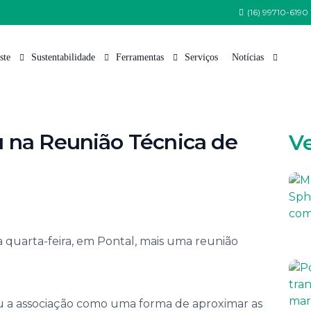
(16) 99710-6190
ste
Sustentabilidade
Ferramentas
Serviços
Notícias
 Somos
Política de Sustentabilidade
Tabela de Variedades
Nossas Notícias
 na Reunião Técnica de
V
 Equipe
Programa Semeia
Cana Certificada
Artigos Técnicos
Estrutura
CanaoesteGreen
Índice Pluviométrico
nsa
CanaoesteBio
Fauna
tações de Patrocínio e Apoio Institucional
Protocolo Etanol Mais Verde
Flora
 quarta-feira, em Pontal, mais uma reunião
lhe Conosco
Arquivos para Download
to e Comunicação
 de Ética
ou a associação como uma forma de aproximar as