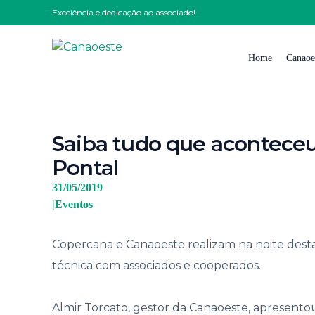
Excelência e dedicação ao associado!
Home
Canaoe
Quem
Saiba tudo que aconteceu
Nossa
Pontal
Nossa 
31/05/2019
Impre
|
Eventos
Solici
Copercana e Canaoeste realizam na noite desta
Traba
técnica com associados e cooperados.
Conta
Código
Almir Torcato, gestor da Canaoeste, apresent