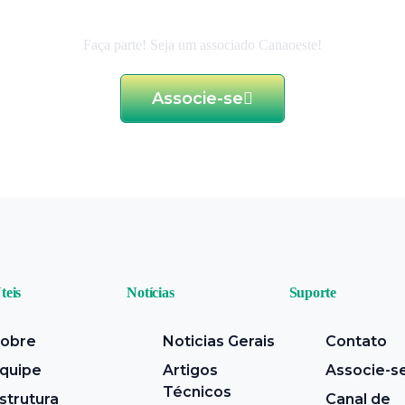
ao associado
Faça parte! Seja um associado Canaoeste!
Associe-se
teis
Notícias
Suporte
obre
Noticias Gerais
Contato
quipe
Artigos
Associe-s
Técnicos
strutura
Canal de