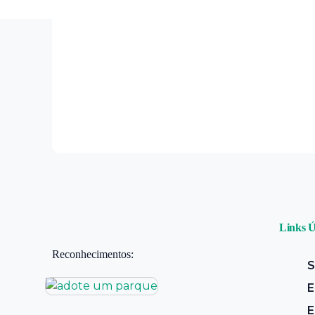
Links Ú
Reconhecimentos:
S
E
E