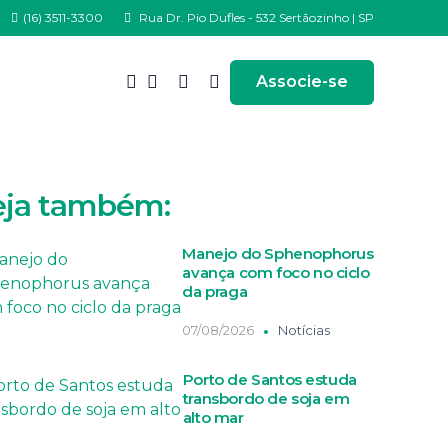
(16) 3511-3300
Rua Dr. Pio Dufles - 532 Sertãozinho | SP
Associe-se
eja também:
Manejo do Sphenophorus
avança com foco no ciclo
da praga
07/08/2026
Notícias
Porto de Santos estuda
transbordo de soja em
alto mar