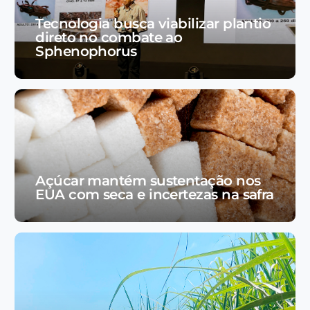
Tecnologia busca viabilizar plantio
direto no combate ao
Sphenophorus
Açúcar mantém sustentação nos
EUA com seca e incertezas na safra