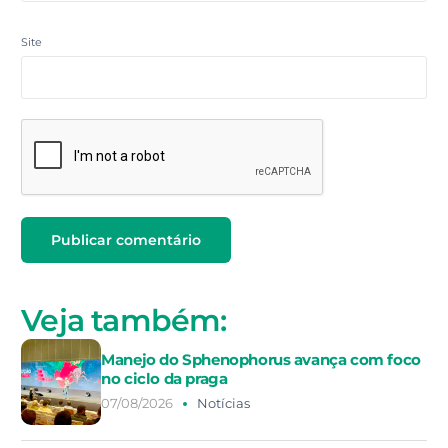
Site
Veja também:
Manejo do Sphenophorus avança com foco
no ciclo da praga
07/08/2026
Notícias