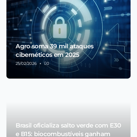
Agro soma 39 mil ataques
cibernéticos em 2025
25/02/2026
0
Brasil oficializa salto verde com E30
e B15: biocombustíveis ganham