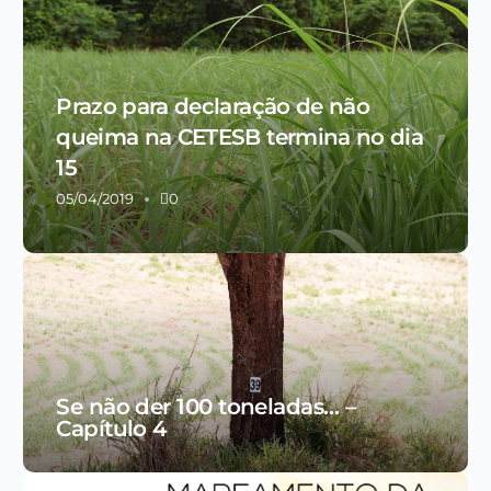
Prazo para declaração de não
queima na CETESB termina no dia
15
05/04/2019
0
Se não der 100 toneladas… –
Capítulo 4