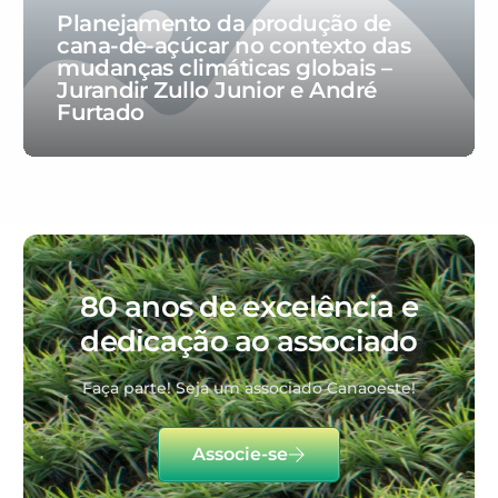
Planejamento da produção de
cana-de-açúcar no contexto das
mudanças climáticas globais –
Jurandir Zullo Junior e André
Furtado
80 anos de excelência e
dedicação ao associado
Faça parte! Seja um associado Canaoeste!
Associe-se