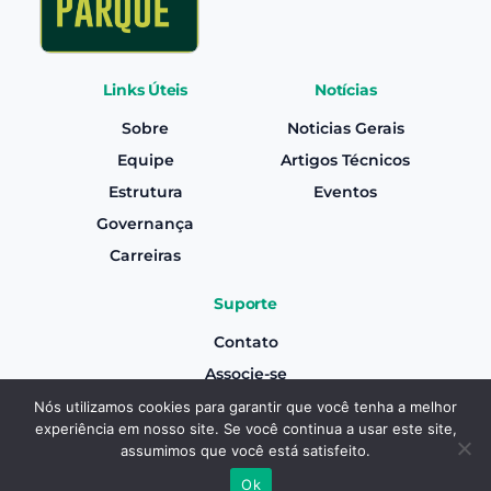
Links Úteis
Notícias
Sobre
Noticias Gerais
Equipe
Artigos Técnicos
Estrutura
Eventos
Governança
Carreiras
Suporte
Contato
Associe-se
Canal de Denúncias
Nós utilizamos cookies para garantir que você tenha a melhor
experiência em nosso site. Se você continua a usar este site,
Termos e Condições Gerais de Uso
Associe-se
assumimos que você está satisfeito.
Aviso de Privacidade
Ok