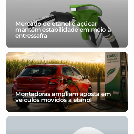
Mercado de etanol e açúcar
mantém estabilidade em meio à
entressafra
Montadoras ampliam aposta em
veículos movidos a etanol