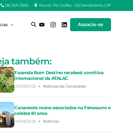
(16) 3511-3300
Rua Dr. Pio Dufles - 532 Sertãozinho | SP
Associe-se
cias
sas Notícias
eja também:
igos Técnicos
Fazenda Bom Destino receberá comitiva
internacional da ATALAC
06/08/2026
Notícias da Canaoeste
Canaoeste reúne associados na Fenasucro e
celebra 81 anos
06/08/2026
Notícias