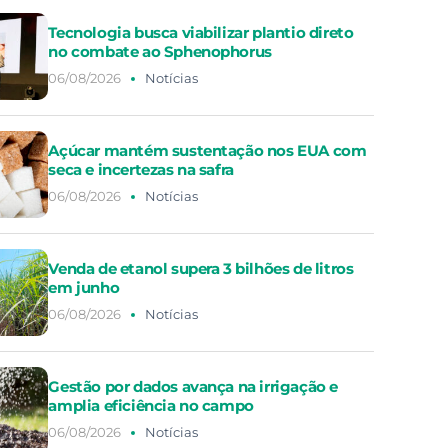
Tecnologia busca viabilizar plantio direto
no combate ao Sphenophorus
06/08/2026
Notícias
Açúcar mantém sustentação nos EUA com
seca e incertezas na safra
06/08/2026
Notícias
Venda de etanol supera 3 bilhões de litros
em junho
06/08/2026
Notícias
Gestão por dados avança na irrigação e
amplia eficiência no campo
06/08/2026
Notícias