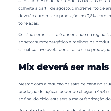
Já no Nordeste do país, onde as lavouras estão
colheita a partir de agosto, o incremento de á
deverão aumentar a produção em 3,6%, com exp
toneladas.
Cenário semelhante é encontrado na região No
ao setor sucroenergético e melhora na produti
climático favorável, aponta para uma produção
Mix deverá ser mais
Mesmo com a redução na safra de cana no atual
produção de açúcar, podendo chegar a 45,9 mi
ao final do ciclo, esta será a maior fabricação d
Por outro lado, a produção de etanol, somados