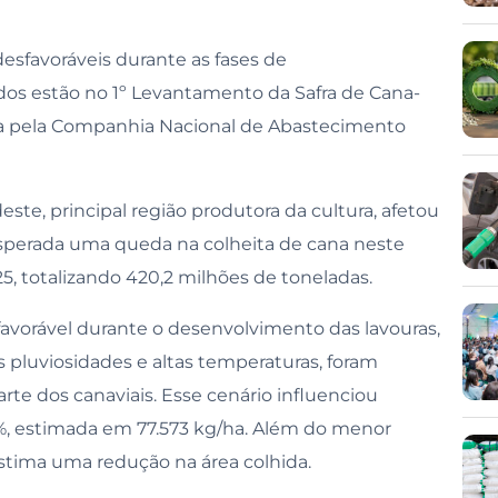
esfavoráveis durante as fases de
os estão no 1º Levantamento da Safra de Cana-
a pela Companhia Nacional de Abastecimento
ste, principal região produtora da cultura, afetou
esperada uma queda na colheita de cana neste
5, totalizando 420,2 milhões de toneladas.
favorável durante o desenvolvimento das lavouras,
 pluviosidades e altas temperaturas, foram
rte dos canaviais. Esse cenário influenciou
, estimada em 77.573 kg/ha. Além do menor
tima uma redução na área colhida.