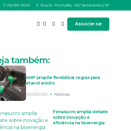
(16) 3511-3300
Rua Dr. Pio Dufles - 532 Sertãozinho | SP
Associe-se
eja também:
ANP propõe flexibilizar regras para
etanol anidro
05/08/2026
Notícias
Fenasucro amplia debate
sobre inovação e
eficiência na bioenergia