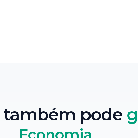
ê também pode
g
Economia