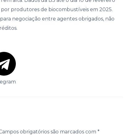
em alta. Dados da B3 até o dia 10 de fevereiro
s por produtores de biocombustíveis em 2025.
 para negociação entre agentes obrigados, não
éditos.
legram
Campos obrigatórios são marcados com
*