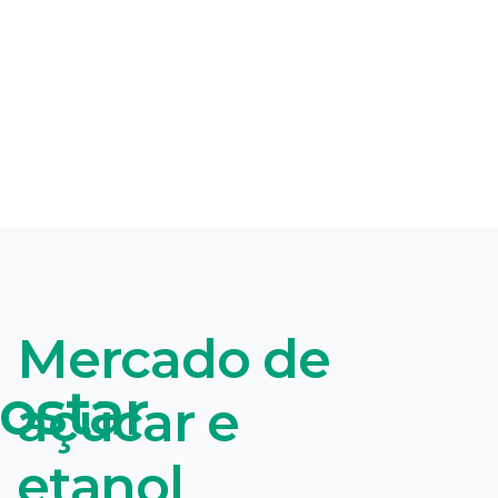
Mercado de
ostar
açúcar e
etanol