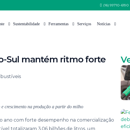
(16) 99710-6190
ste
Sustentabilidade
Ferramentas
Serviços
Notícias
 Somos
Política de Sustentabilidade
Tabela de Variedades
Nossas Notícias
o-Sul mantém ritmo forte
V
 Equipe
Programa Semeia
Cana Certificada
Artigos Técnicos
Estrutura
CanaoesteGreen
Índice Pluviométrico
nsa
CanaoesteBio
Fauna
tações de Patrocínio e Apoio Institucional
Protocolo Etanol Mais Verde
Flora
lhe Conosco
Arquivos para Download
e crescimento na produção a partir do milho
to e Comunicação
u o ano com forte desempenho na comercialização
 de Ética
vel totalizaram 3,06 bilhões de litros, um