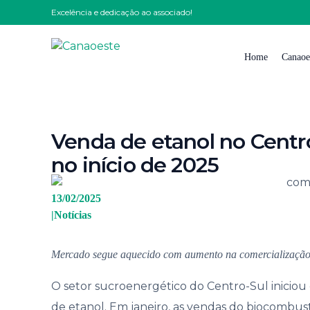
Excelência e dedicação ao associado!
Home
Canaoe
Quem
Venda de etanol no Centr
Nossa
no início de 2025
Nossa 
Impre
13/02/2025
|
Notícias
Solici
Traba
Mercado segue aquecido com aumento na comercialização 
Conta
O setor sucroenergético do Centro-Sul inicio
Código
de etanol. Em janeiro, as vendas do biocombustí