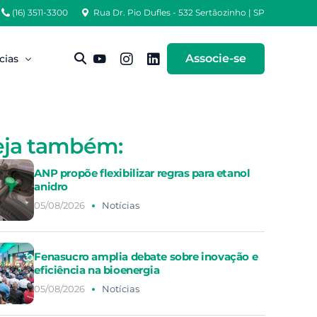
(16) 3511-3300
Rua Dr. Pio Dufles - 532 Sertãozinho | SP
Associe-se
cias
sas Notícias
eja também:
igos Técnicos
ANP propõe flexibilizar regras para etanol
anidro
05/08/2026
Notícias
Fenasucro amplia debate sobre inovação e
eficiência na bioenergia
05/08/2026
Notícias