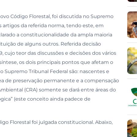
o Código Florestal, foi discutida no Supremo
s artigos da referida norma, tendo este, em
clarado a constitucionalidade da ampla maioria
ituição de alguns outros. Referida decisão
, cujo teor das discussões e decisões dos vários
íntese, os dois principais pontos que afetam o
 do Supremo Tribunal Federal são: nascentes e
área de preservação permanente e a compensação
a Ambiental (CRA) somente se dará entre áreas do
ica” (este conceito ainda padece de
go Florestal foi julgada constitucional. Abaixo,