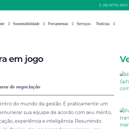
(16) 99710-6190
ste
Sustentabilidade
Ferramentas
Serviços
Notícias
 Somos
Política de Sustentabilidade
Tabela de Variedades
Nossas Notícias
ra em jogo
V
 Equipe
Programa Semeia
Cana Certificada
Artigos Técnicos
Estrutura
CanaoesteGreen
Índice Pluviométrico
nsa
CanaoesteBio
Fauna
mesa de negociação
tações de Patrocínio e Apoio Institucional
Protocolo Etanol Mais Verde
Flora
lhe Conosco
Arquivos para Download
 dentro do mundo da gestão. É praticamente um
to e Comunicação
emunerar sua equipe de acordo com seu mérito,
cação, experiência e inteligência. Resumindo:
 de Ética