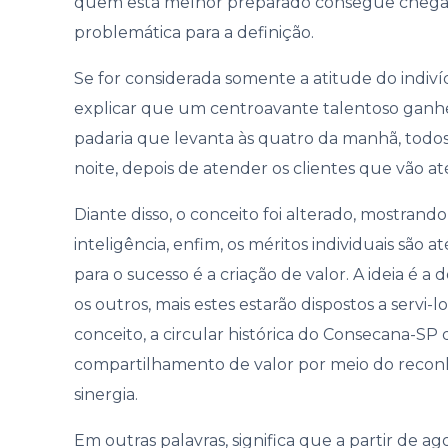
quem está melhor preparado consegue chegar
Gover
problemática para a definição.
Se for considerada somente a atitude do indi
explicar que um centroavante talentoso ganh
padaria que levanta às quatro da manhã, todos 
noite, depois de atender os clientes que vão até
Diante disso, o conceito foi alterado, mostrando
inteligência, enfim, os méritos individuais são 
para o sucesso é a criação de valor. A ideia é 
os outros, mais estes estarão dispostos a servi-
conceito, a circular histórica do Consecana-SP
compartilhamento de valor por meio do reconh
sinergia.
Em outras palavras, significa que a partir de ag