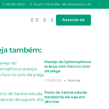
(16) 3511-3300
Rua Dr. Pio Dufles - 532 Sertãozinho | SP
Associe-se
eja também:
Manejo do Sphenophorus
avança com foco no ciclo
da praga
07/08/2026
Notícias
Porto de Santos estuda
transbordo de soja em
alto mar