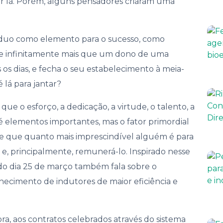
 lá. Porém, alguns pensadores criaram uma
nança
víduo como elemento para o sucesso, como
e infinitamente mais que um dono de uma
os dias, e fecha o seu estabelecimento à meia-
 lá para jantar?
 que o esforço, a dedicação, a virtude, o talento, a
até elementos importantes, mas o fator primordial
a de que quanto mais imprescindível alguém é para
lo e, principalmente, remunerá-lo. Inspirado nesse
 do dia 25 de março também fala sobre o
ecimento de indutores de maior eficiência e
ora, aos contratos celebrados através do sistema