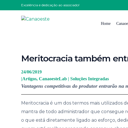
Excelência e dedicação ao associado!
Home
Canaoe
Quem
Meritocracia também ent
Nossa
Nossa 
24/06/2019
|
Artigos
,
CanaoesteLab | Soluções Integradas
Impre
Vantagens competitivas do produtor entrarão na 
Solici
Traba
Meritocracia é um dos termos mais utilizados
Conta
mantra de todo administrador que consegue r
o que está diretamente ligado ao esforço, dedi
Código