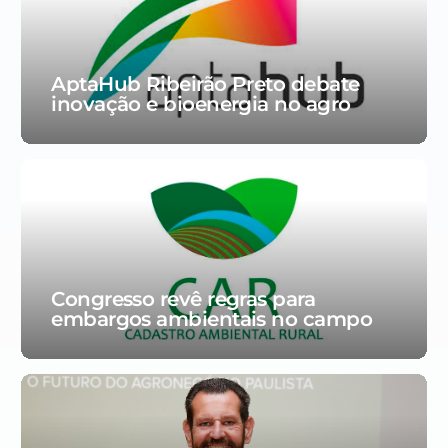
AptaHub Ribeirão Preto debate
inovação e bioenergia no agro
Congresso revê regras para
embargos ambientais no campo