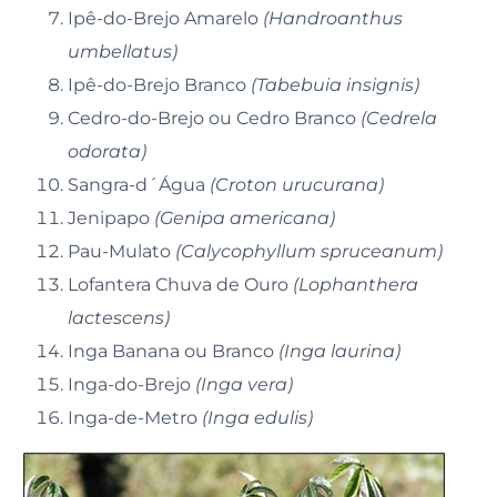
Ipê-do-Brejo Amarelo
(Handroanthus
umbellatus)
Ipê-do-Brejo Branco
(Tabebuia insignis)
Cedro-do-Brejo ou Cedro Branco
(Cedrela
odorata)
Sangra-d´Água
(Croton urucurana)
Jenipapo
(Genipa americana)
Pau-Mulato
(Calycophyllum spruceanum)
Lofantera Chuva de Ouro
(Lophanthera
lactescens)
Inga Banana ou Branco
(Inga laurina)
Inga-do-Brejo
(Inga vera)
Inga-de-Metro
(Inga edulis)