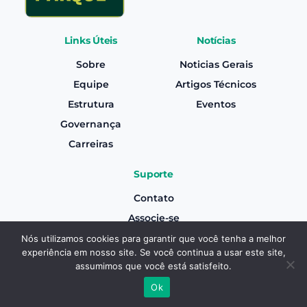
Links Úteis
Notícias
Sobre
Noticias Gerais
Equipe
Artigos Técnicos
Estrutura
Eventos
Governança
Carreiras
Suporte
Contato
Associe-se
Canal de Denúncias
Nós utilizamos cookies para garantir que você tenha a melhor
experiência em nosso site. Se você continua a usar este site,
Termos e Condições Gerais de Uso
Associe-se
assumimos que você está satisfeito.
Aviso de Privacidade
Ok