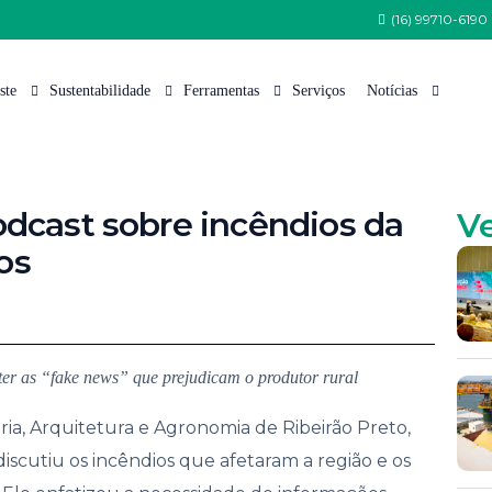
(16) 99710-6190
ste
Sustentabilidade
Ferramentas
Serviços
Notícias
 Somos
Política de Sustentabilidade
Tabela de Variedades
Nossas Notícias
odcast sobre incêndios da
V
 Equipe
Programa Semeia
Cana Certificada
Artigos Técnicos
os
Estrutura
CanaoesteGreen
Índice Pluviométrico
nsa
CanaoesteBio
Fauna
tações de Patrocínio e Apoio Institucional
Protocolo Etanol Mais Verde
Flora
er as “fake news” que prejudicam o produtor rural
lhe Conosco
Arquivos para Download
to e Comunicação
a, Arquitetura e Agronomia de Ribeirão Preto,
iscutiu os incêndios que afetaram a região e os
 de Ética