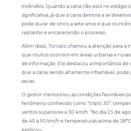
incêndios. Quando a cana não está no estágio i
significativa, já que a cana demora a se desenv
pode durar de cinco a sete anos e que os incên
replantio e encarecendo o processo.
Além disso, Torcato chamou a atenção para a 
que muitos ocorrem em áreas urbanas e rurais 
de informação. Ele destacou a importância de co
que a cana, sendo altamente inflamável, pode
secas.
O gestor mencionou as condições favoráveis par
fenômeno conhecido como “triplo 30”: temper
ventos superiores a 30 km/h. “No dia 23 de ag
de 40 a 50 km/h e temperaturas acima de 38°C,
explicou.