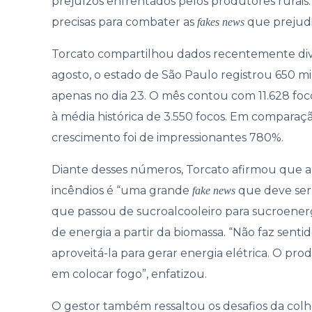
prejuízos enfrentados pelos produtores rurais
Gover
precisas para combater as
que prejudi
fakes news
Torcato compartilhou dados recentemente di
agosto, o estado de São Paulo registrou 650 m
apenas no dia 23. O mês contou com 11.628 f
à média histórica de 3.550 focos. Em comparaç
crescimento foi de impressionantes 780%.
Diante desses números, Torcato afirmou que a
incêndios é “uma grande
que deve ser 
fake news
que passou de sucroalcooleiro para sucroenerg
de energia a partir da biomassa. “Não faz sen
aproveitá-la para gerar energia elétrica. O pr
em colocar fogo”, enfatizou.
O gestor também ressaltou os desafios da col