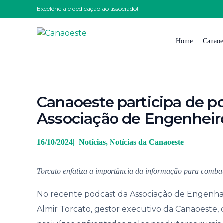
Excelência e dedicação ao associado!
Home
Canaoe
Quem
Canaoeste participa de p
Nossa
Associação de Engenheir
Nossa 
Impre
16/10/2024
|
Notícias
,
Notícias da Canaoeste
Solici
Torcato enfatiza a importância da informação para combat
Traba
Conta
No recente podcast da Associação de Engenhari
Almir Torcato, gestor executivo da Canaoeste, d
Código