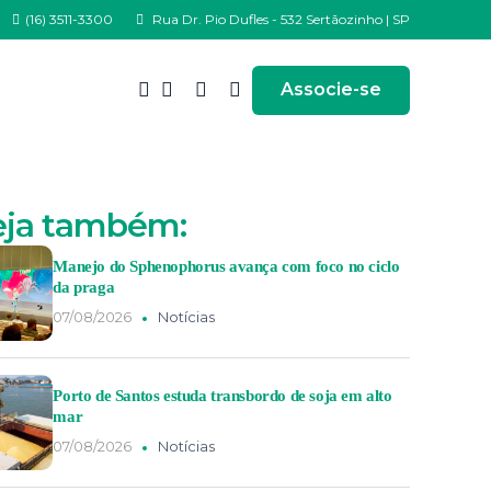
(16) 3511-3300
Rua Dr. Pio Dufles - 532 Sertãozinho | SP
Associe-se
eja também:
Manejo do Sphenophorus avança com foco no ciclo
da praga
07/08/2026
Notícias
Porto de Santos estuda transbordo de soja em alto
mar
07/08/2026
Notícias