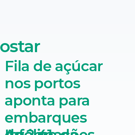
ostar
Fila de açúcar
nos portos
aponta para
embarques
Análise da
de 2,41
Informações