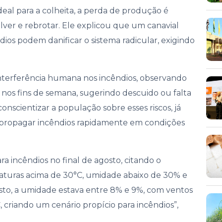
deal para a colheita, a perda de produção é
olver e rebrotar. Ele explicou que um canavial
dios podem danificar o sistema radicular, exigindo
interferência humana nos incêndios, observando
nos fins de semana, sugerindo descuido ou falta
nscientizar a população sobre esses riscos, já
 propagar incêndios rapidamente em condições
a incêndios no final de agosto, citando o
aturas acima de 30°C, umidade abaixo de 30% e
osto, a umidade estava entre 8% e 9%, com ventos
 criando um cenário propício para incêndios”,