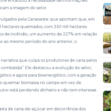
. Ele enfatizou a necessidade de informações
nança
cam a imagem do setor.
vulgados pela Canaoeste: que apontam que, em
il hectares queimados, com 330 mil hectares
ocos de incêndio, um aumento de 227% em relação
ão ao mesmo período do ano anterior, o
 narrativa que culpa os produtores de cana pelos
combatida”. Ele destacou a evolução do setor,
ético e agora para bioenergético, com a geração
tido queimar biomassa no campo em vez de
odutor está perdendo dinheiro e não tem interesse
heita de cana-de-açúcar em decorrência dos