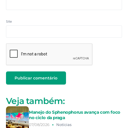
Site
Veja também:
Manejo do Sphenophorus avança com foco
no ciclo da praga
07/08/2026
Notícias