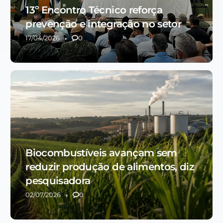
13º Encontro Técnico reforça
prevenção e integração no setor
17/04/2026
0
Biocombustíveis avançam sem
reduzir produção de alimentos, diz
pesquisadora
02/07/2026
0