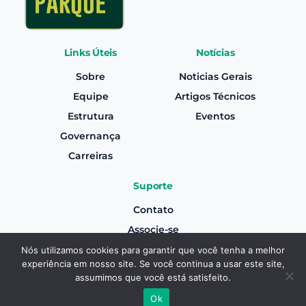
Links Úteis
Notícias
Sobre
Noticias Gerais
Equipe
Artigos Técnicos
Estrutura
Eventos
Governança
Carreiras
Suporte
Contato
Associe-se
Canal de Denúncias
Nós utilizamos cookies para garantir que você tenha a melhor
experiência em nosso site. Se você continua a usar este site,
Termos e Condições Gerais de Uso
Associe-se
assumimos que você está satisfeito.
Aviso de Privacidade
Ok