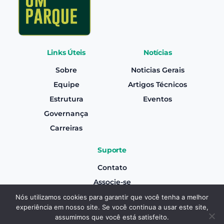
Links Úteis
Notícias
Sobre
Noticias Gerais
Equipe
Artigos Técnicos
Estrutura
Eventos
Governança
Carreiras
Suporte
Contato
Associe-se
Canal de Denúncias
Nós utilizamos cookies para garantir que você tenha a melhor
experiência em nosso site. Se você continua a usar este site,
Termos e Condições Gerais de Uso
Associe-se
assumimos que você está satisfeito.