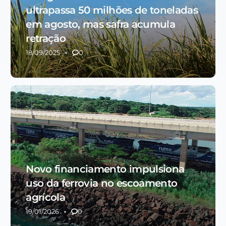
ultrapassa 50 milhões de toneladas
em agosto, mas safra acumula
retração
18/09/2025
0
Novo financiamento impulsiona
uso da ferrovia no escoamento
agrícola
19/01/2026
0