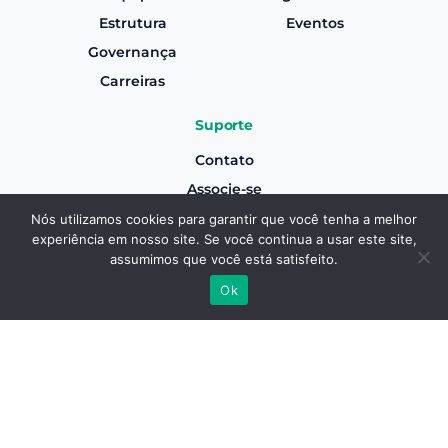
Estrutura
Eventos
Governança
Carreiras
Suporte
Contato
Associe-se
Canal de Denúncias
Nós utilizamos cookies para garantir que você tenha a melhor
experiência em nosso site. Se você continua a usar este site,
Termos e Condições Gerais de Uso
Associe-se
assumimos que você está satisfeito.
Aviso de Privacidade
Ok
Inscreva-se em nossa Newsletter
Realizar Inscrição