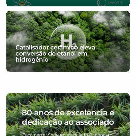
Catalisador cerâmico eleva
conversão de etanol em
hidrogênio
80 anos de excelência e
dedicação ao associado
Faça parte! Seja um associado Canaoeste!