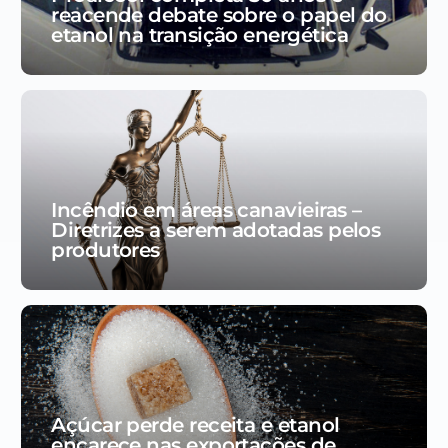
reacende debate sobre o papel do
etanol na transição energética
Incêndio em áreas canavieiras –
Diretrizes a serem adotadas pelos
produtores
Açúcar perde receita e etanol
encarece nas exportações de