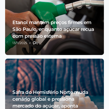
Etanol mantém preços firmes em
São Paulo, enquanto açúcar recua
com pressão externa
13/11/2025
0
Safra do Hemisfério Norte muda
cenário global e pressiona
mercado do açúcar, aponta