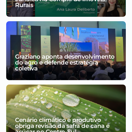
Rurais
Graziano aponta desenvolvimento
do agro e defende estratégia
coletiva
Cenário climático e produtivo
obriga revisão da safra de cana e
açúcar no Centro-Sul