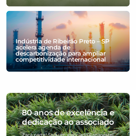
Indústria de Ribeirão Preto – SP
acelera agenda de
descarbonização para ampliar
competitividade internacional
80 anos de excelência e
dedicação ao associado
Faça parte! Seja um associado Canaoeste!