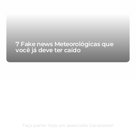
7 Fake news Meteorológicas que
você já deve ter caído
80 anos de excelência e
dedicação ao associado
Faça parte! Seja um associado Canaoeste!