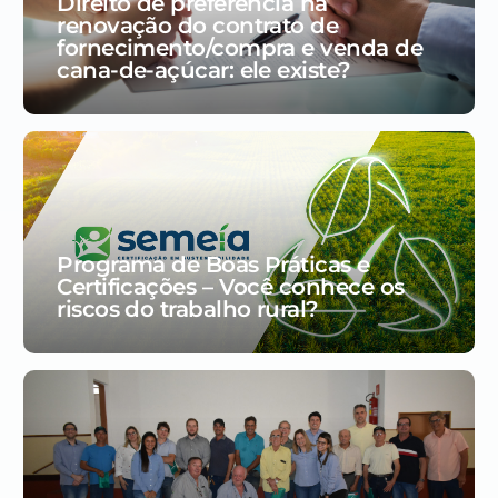
Direito de preferência na
renovação do contrato de
fornecimento/compra e venda de
cana-de-açúcar: ele existe?
Programa de Boas Práticas e
Certificações – Você conhece os
riscos do trabalho rural?