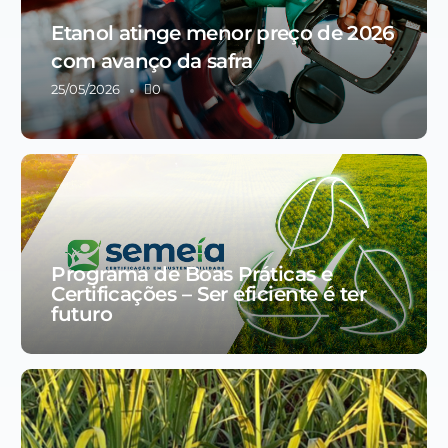
Etanol atinge menor preço de 2026
com avanço da safra
25/05/2026
0
Programa de Boas Práticas e
Certificações – Ser eficiente é ter
futuro