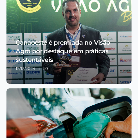
Canaoeste é premiada no Visão
Agro por destaque em práticas
sustentáveis
12/12/2024
0